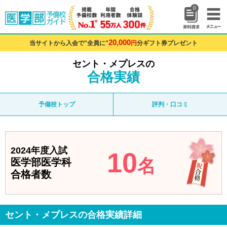
0
20,000
当サイトから入会で"全員に"
円
分ギフト券プレゼント
セント・メプレスの
合格実績
予備校トップ
評判・口コミ
2024年度入試
10
名
医学部医学科
合格者数
セント・メプレスの合格実績詳細