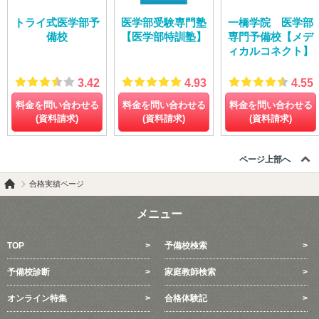
トライ式医学部予
医学部受験専門塾
一橋学院 医学部
備校
【医学部特訓塾】
専門予備校【メデ
ィカルコネクト】
3.42
4.93
4.55
料金を問い合わせる
料金を問い合わせる
料金を問い合わせる
(資料請求)
(資料請求)
(資料請求)
ページ上部へ
合格実績ページ
メニュー
TOP
予備校検索
予備校診断
家庭教師検索
オンライン特集
合格体験記