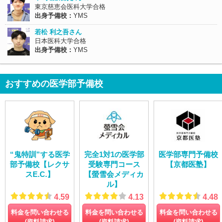
東京慈恵会医科大学合格
出身予備校：
YMS
若松 利之吾さん
日本医科大学合格
出身予備校：
YMS
おすすめの医学部予備校
“鬼特訓”する医学
完全1対1の医学部
医学部専門予備校
部予備校【レクサ
受験専門コース
【京都医塾】
スE.C.】
【螢雪会メディカ
ル】
4.59
4.13
4.48
料金を問い合わせる
料金を問い合わせる
料金を問い合わせる
(資料請求)
(資料請求)
(資料請求)