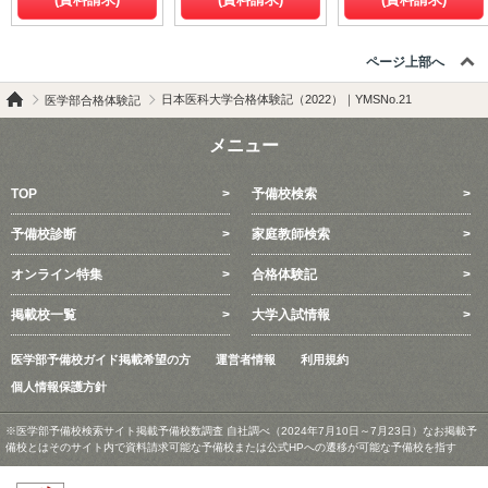
ページ上部へ
日本医科大学合格体験記（2022）｜YMSNo.21
医学部合格体験記
メニュー
TOP
予備校検索
予備校診断
家庭教師検索
オンライン特集
合格体験記
掲載校一覧
大学入試情報
医学部予備校ガイド掲載希望の方
運営者情報
利用規約
個人情報保護方針
※医学部予備校検索サイト掲載予備校数調査 自社調べ（2024年7月10日～7月23日）なお掲載予
備校とはそのサイト内で資料請求可能な予備校または公式HPへの遷移が可能な予備校を指す