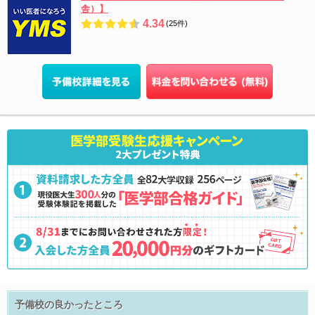
舎）】
4.34
(25件)
予備校の良かったところ