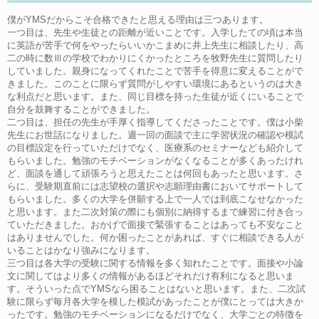
僕がYMSだからこそ合格できたと思える理由は三つあります。
一つ目は、先生や生徒との距離が近いことです。入学したての頃は本当
に英語が苦手で何をやったらいいかこまめに井上先生に相談したり、高
二の時に数Ⅲの学校でわかりにくかったところを牧野先生に質問したり
していました。親身になってくれたことで苦手を得意に変えることがで
きました。このことに限らず質問がしやすい環境にあるというのは大き
な利点だと思います。また、同じ目標を持った生徒が近くにいることで
自分を鼓舞することができました。
二つ目は、担任の先生が手厚く指導してくださったことです。僕は小柴
先生にお世話になりました。週一回の面談で主に学習状況の確認や模試
の目標設定を行っていただけでなく、医療系のセミナーなども紹介して
もらいました。勉強のモチベーションがなくなることが多くあったけれ
ど、面談を通して頑張ろうと思えたことは何回もあったと思います。さ
らに、受験期直前には志望校の選択や志願理由書においてサポートして
もらいました。多くの大学を併願する上で一人では到底こなせなかった
と思います。また二次対策の際にも個別に納得するまで練習に付き合っ
ていただきました。おかげで面接で緊張することはあっても不安なこと
はありませんでした。何か困ったことがあれば、すぐに相談できる人が
いることはかなり強みになります。
三つ目は各大学の受験に関する情報を多く知れたことです。面接や小論
文に関してはより多くの情報があるほどそれだけ有利になると思いま
す。そういった点でYMSなら困ることはないと思います。また、二次試
験に限らず毎月各大学を模した模試があったことが僕にとっては大きか
ったです。勉強のモチベーションになるだけでなく、大学ごとの特徴を