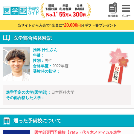
0
20,000
当サイトから入会で"全員に"
円
分ギフト券プレゼント
医学部合格体験記
推津 怜生さん
年齢：
ー
性別：
男性
合格年度：
2022年度
受験時の状況：
進学予定の大学(医学部)：
日本医科大学
その他合格した大学：
通った予備校について
医学部専門予備校【YMS（代々木メディカル進学