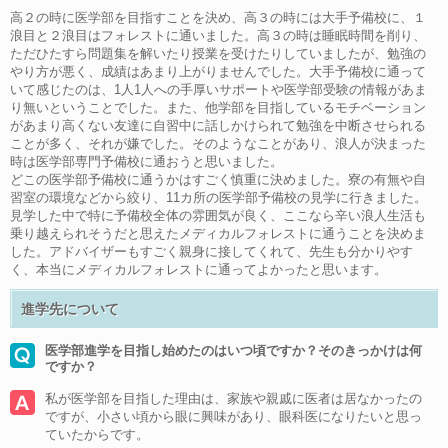
高２の時に医学部を目指すことを決め、高３の時には大手予備校に、１
浪目と２浪目はフォレストに通いました。高３の時は睡眠時間を削り、
ただひたすら問題集を解いたり授業を受けたりしていましたが、勉強の
やり方が悪く、成績はあまり上がりませんでした。大手予備校に通って
いて感じたのは、1人1人への手厚いサポートや医学部受験の情報があま
り無いということでした。また、他学部を目指しているモチベーション
があまり高くない友達に自習中に話しかけられて勉強を中断させられる
ことが多く、それが嫌でした。そのようなことがあり、浪人が決まった
時は医学部専門予備校に通おうと思いました。
どこの医学部予備校に通うかはすごく慎重に決めました。寮の有無や自
習室の環境などから絞り、11カ所の医学部予備校の見学に行きました。
見学した中で特に予備校全体の雰囲気が良く、ここなら辛い浪人生活も
乗り越えられそうだと思えたメディカルフォレストに通うことを決めま
した。アドバイザーもすごく親身に接してくれて、先生も分かりやす
く、本当にメディカルフォレストに通ってよかったと思います。
進学先について
医学部進学を目指し始めたのはいつ頃ですか？そのきっかけは何
ですか？
私が医学部を目指した理由は、家族や親戚に医者は居なかったの
ですが、小さい頃から眼に興味があり、眼科医になりたいと思っ
ていたからです。