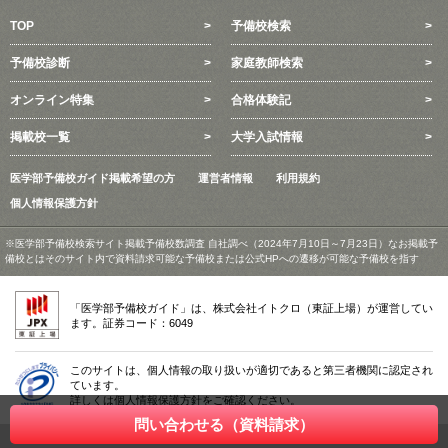
TOP
予備校検索
予備校診断
家庭教師検索
オンライン特集
合格体験記
掲載校一覧
大学入試情報
医学部予備校ガイド掲載希望の方
運営者情報
利用規約
個人情報保護方針
※医学部予備校検索サイト掲載予備校数調査 自社調べ（2024年7月10日～7月23日）なお掲載予
備校とはそのサイト内で資料請求可能な予備校または公式HPへの遷移が可能な予備校を指す
「医学部予備校ガイド」は、株式会社イトクロ（東証上場）が運営してい
ます。証券コード：6049
このサイトは、個人情報の取り扱いが適切であると第三者機関に認定され
ています。
詳しくは個人情報保護方針をご確認ください。
問い合わせる（資料請求）
Copyright © 2026 itokuro.inc , All Rights Reserved.