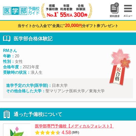
0
20,000
当サイトから入会で"全員に"
円
分ギフト券プレゼント
医学部合格体験記
RMさん
年齢：
20
性別：
女性
合格年度：
2021年度
受験時の状況：
浪人生
進学予定の大学(医学部)：
日本大学
その他合格した大学：
聖マリアンナ医科大学／東海大学
通った予備校について
医学部専門予備校【メディカルフォレスト】
4.58
(8件)