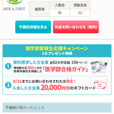
入塾前
受験直前
偏差値
56
62
予備校の良かったところ