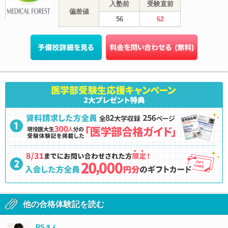
入塾前
受験直前
偏差値
56
62
他の合格体験記を読む
RSさん