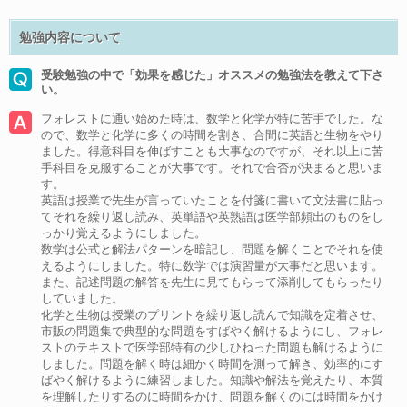
勉強内容について
受験勉強の中で「効果を感じた」オススメの勉強法を教えて下さ
い。
フォレストに通い始めた時は、数学と化学が特に苦手でした。な
ので、数学と化学に多くの時間を割き、合間に英語と生物をやり
ました。得意科目を伸ばすことも大事なのですが、それ以上に苦
手科目を克服することが大事です。それで合否が決まると思いま
す。
英語は授業で先生が言っていたことを付箋に書いて文法書に貼っ
てそれを繰り返し読み、英単語や英熟語は医学部頻出のものをし
っかり覚えるようにしました。
数学は公式と解法パターンを暗記し、問題を解くことでそれを使
えるようにしました。特に数学では演習量が大事だと思います。
また、記述問題の解答を先生に見てもらって添削してもらったり
していました。
化学と生物は授業のプリントを繰り返し読んで知識を定着させ、
市販の問題集で典型的な問題をすばやく解けるようにし、フォレ
ストのテキストで医学部特有の少しひねった問題も解けるように
しました。問題を解く時は細かく時間を測って解き、効率的にす
ばやく解けるように練習しました。知識や解法を覚えたり、本質
を理解したりするのに時間をかけ、問題を解くのには時間をかけ