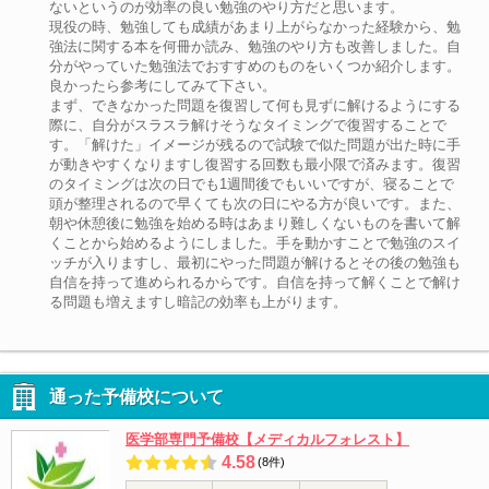
ないというのが効率の良い勉強のやり方だと思います。
現役の時、勉強しても成績があまり上がらなかった経験から、勉
強法に関する本を何冊か読み、勉強のやり方も改善しました。自
分がやっていた勉強法でおすすめのものをいくつか紹介します。
良かったら参考にしてみて下さい。
まず、できなかった問題を復習して何も見ずに解けるようにする
際に、自分がスラスラ解けそうなタイミングで復習することで
す。「解けた」イメージが残るので試験で似た問題が出た時に手
が動きやすくなりますし復習する回数も最小限で済みます。復習
のタイミングは次の日でも1週間後でもいいですが、寝ることで
頭が整理されるので早くても次の日にやる方が良いです。また、
朝や休憩後に勉強を始める時はあまり難しくないものを書いて解
くことから始めるようにしました。手を動かすことで勉強のスイ
ッチが入りますし、最初にやった問題が解けるとその後の勉強も
自信を持って進められるからです。自信を持って解くことで解け
る問題も増えますし暗記の効率も上がります。
通った予備校について
医学部専門予備校【メディカルフォレスト】
4.58
(8件)