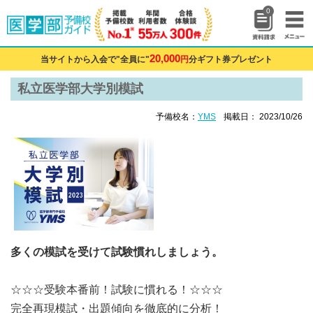
0
20,000
当サイトから入会で"全員に"
円
分ギフト券プレゼント
私立医学部大学別模試
予備校名：
YMS
掲載日： 2023/10/26
多くの模試を受けて試験慣れしましょう。
☆☆☆受験本番前！試験に慣れる！☆☆☆
完全再現模試・出題傾向を徹底的に分析！