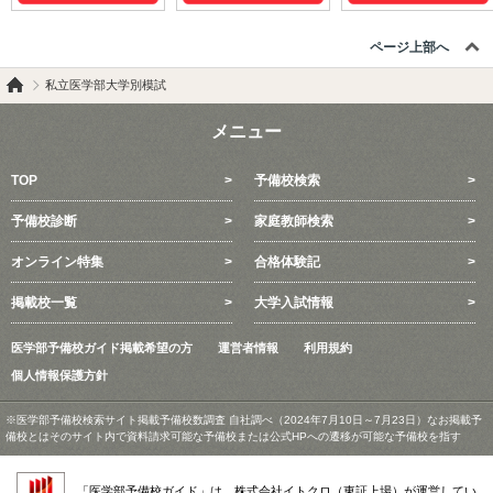
ページ上部へ
私立医学部大学別模試
メニュー
TOP
予備校検索
予備校診断
家庭教師検索
オンライン特集
合格体験記
掲載校一覧
大学入試情報
医学部予備校ガイド掲載希望の方
運営者情報
利用規約
個人情報保護方針
※医学部予備校検索サイト掲載予備校数調査 自社調べ（2024年7月10日～7月23日）なお掲載予
備校とはそのサイト内で資料請求可能な予備校または公式HPへの遷移が可能な予備校を指す
「医学部予備校ガイド」は、株式会社イトクロ（東証上場）が運営してい