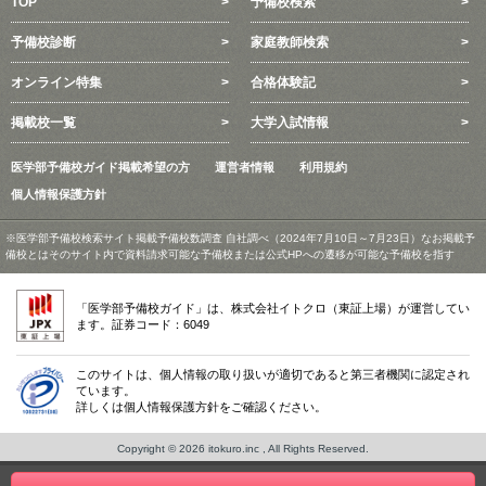
TOP
予備校検索
予備校診断
家庭教師検索
オンライン特集
合格体験記
掲載校一覧
大学入試情報
医学部予備校ガイド掲載希望の方
運営者情報
利用規約
個人情報保護方針
※医学部予備校検索サイト掲載予備校数調査 自社調べ（2024年7月10日～7月23日）なお掲載予
備校とはそのサイト内で資料請求可能な予備校または公式HPへの遷移が可能な予備校を指す
「医学部予備校ガイド」は、株式会社イトクロ（東証上場）が運営してい
ます。証券コード：6049
このサイトは、個人情報の取り扱いが適切であると第三者機関に認定され
ています。
詳しくは個人情報保護方針をご確認ください。
Copyright © 2026 itokuro.inc , All Rights Reserved.