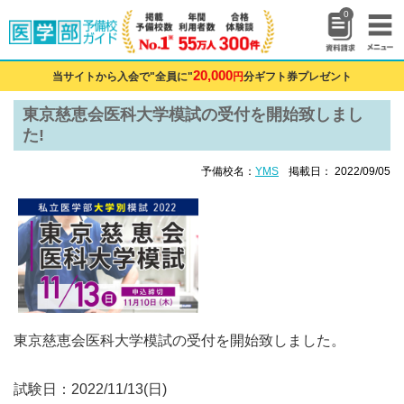
0
20,000
当サイトから入会で"全員に"
円
分ギフト券プレゼント
東京慈恵会医科大学模試の受付を開始致しまし
た!
予備校名：
YMS
掲載日： 2022/09/05
東京慈恵会医科大学模試の受付を開始致しました。
試験日：2022/11/13(日)