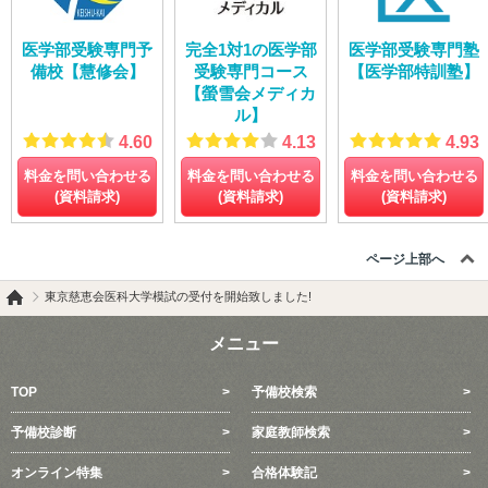
医学部受験専門予
完全1対1の医学部
医学部受験専門塾
備校【慧修会】
受験専門コース
【医学部特訓塾】
【螢雪会メディカ
ル】
4.60
4.13
4.93
料金を問い合わせる
料金を問い合わせる
料金を問い合わせる
(資料請求)
(資料請求)
(資料請求)
ページ上部へ
東京慈恵会医科大学模試の受付を開始致しました!
メニュー
TOP
予備校検索
予備校診断
家庭教師検索
オンライン特集
合格体験記