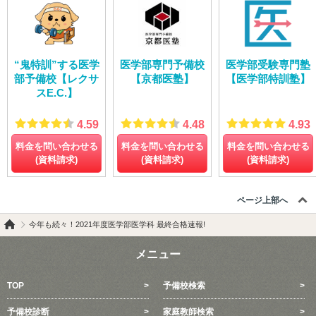
“鬼特訓”する医学
医学部専門予備校
医学部受験専門塾
部予備校【レクサ
【京都医塾】
【医学部特訓塾】
スE.C.】
4.59
4.48
4.93
料金を問い合わせる
料金を問い合わせる
料金を問い合わせる
(資料請求)
(資料請求)
(資料請求)
ページ上部へ
今年も続々！2021年度医学部医学科 最終合格速報!
メニュー
TOP
予備校検索
予備校診断
家庭教師検索