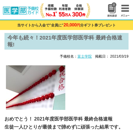
0
20,000
当サイトから入会で"全員に"
円
分ギフト券プレゼント
今年も続々！2021年度医学部医学科 最終合格速
報!
予備校名：
富士学院
掲載日： 2021/03/19
おめでとう！ 2021年度医学部医学科 最終合格速報
生徒一人ひとりが最後まで諦めずに頑張った結果です。