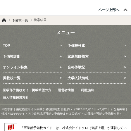
ページ上部へ
検索結果
予備校一覧
メニュー
TOP
予備校検索
予備校診断
家庭教師検索
オンライン特集
合格体験記
掲載校一覧
大学入試情報
医学部予備校ガイド掲載希望の方
運営者情報
利用規約
個人情報保護方針
※医学部予備校検索サイト掲載予備校数調査 自社調べ（2024年7月10日～7月23日）なお掲載予
備校とはそのサイト内で資料請求可能な予備校または公式HPへの遷移が可能な予備校を指す
「医学部予備校ガイド」は、株式会社イトクロ（東証上場）が運営してい