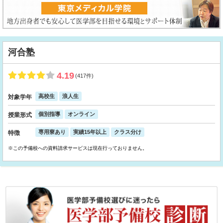
河合塾
4.19
(417件)
高校生
浪人生
対象学年
個別指導
オンライン
授業形式
専用寮あり
実績15年以上
クラス分け
特徴
※この予備校への資料請求サービスは現在行っておりません。