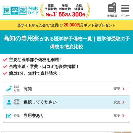
0
20,000
当サイトから入会で"全員に"
円
分ギフト券プレゼント
高知の専用寮
がある医学部予備校一覧｜医学部受験の予
備校を徹底比較
主要な医学部予備校を網羅！
合格実績・学費・口コミを多数掲載！
簡単1分、無料で資料請求！
都道
高知
変更
府県
対象
選択してください
変更
学年
専用寮あり
変更
特徴