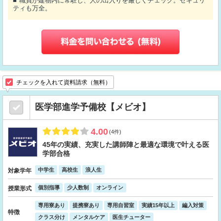
職員が建物内に常駐し、人の出入りを厳しくチェック。セキュリ
ティも万全。
チェックを入れて資料請求（無料）
医学部進学予備校【メビオ】
4.00
(4件)
45年の実績、充実した講師陣と最適な環境で叶える医
学部合格
中学生
高校生
浪人生
対象学年
個別指導
少人数制
オンライン
授業形式
専用寮あり
提携寮あり
専用自習室
実績15年以上
編入対策
特徴
クラス分け
メンタルケア
医生チューター