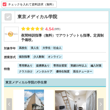
チェックを入れて資料請求（無料）
東京メディカル学院
4.54
(8件)
夜間特訓指導（無料）でアウトプットも指導。定員制
予備校。
高校生
浪人生
大学生・社会人
対象学年
個別指導
少人数制
オンライン
授業形式
専用寮あり
提携寮あり
専用自習室
実績15年以上
編入対策
特徴
クラス分け
メンタルケア
優待生制度
医生チューター
東京メディカル学院の学生寮