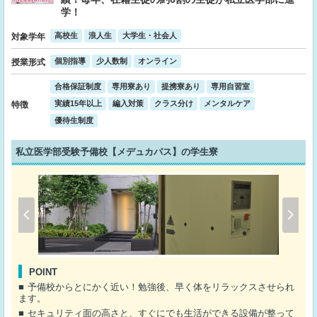
学！
高校生
浪人生
大学生・社会人
対象学年
個別指導
少人数制
オンライン
授業形式
合格保証制度
専用寮あり
提携寮あり
専用自習室
実績15年以上
編入対策
クラス分け
メンタルケア
特徴
優待生制度
私立医学部受験予備校【メデュカパス】の学生寮
POINT
予備校からとにかく近い！勉強後、早く体をリラックスさせられ
ます。
セキュリティ面の高さと、すぐにでも生活ができる設備が整って