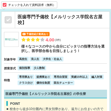
チェックを入れて資料請求（無料）
医歯専門予備校【メルリックス学院名古屋
校】
予備校紹介動画あり
4.00
(3件)
様々なコースの中から自分にピッタリの指導方法を選
択し、医学部合格を目指しましょう！
高校生
浪人生
大学生・社会人
対象学年
個別指導
少人数制
授業形式
専用寮あり
提携寮あり
専用自習室
実績15年以上
編入対策
特徴
クラス分け
優待生制度
医生チューター
医歯専門予備校【メルリックス学院名古屋校】の学生寮
POINT
校舎から徒歩10分圏内に男女別寮があり、遠方にお住まいの方で