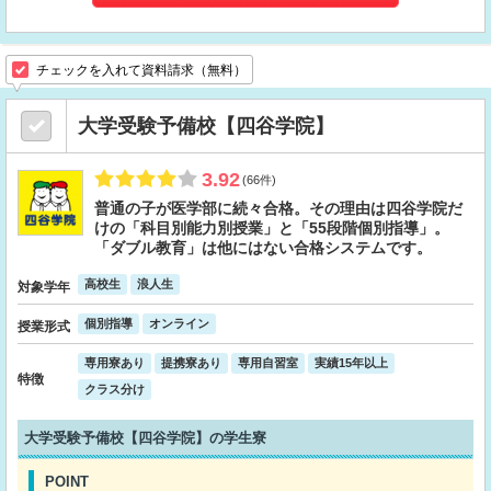
チェックを入れて資料請求（無料）
大学受験予備校【四谷学院】
3.92
(66件)
普通の子が医学部に続々合格。その理由は四谷学院だ
けの「科目別能力別授業」と「55段階個別指導」。
「ダブル教育」は他にはない合格システムです。
高校生
浪人生
対象学年
個別指導
オンライン
授業形式
専用寮あり
提携寮あり
専用自習室
実績15年以上
特徴
クラス分け
大学受験予備校【四谷学院】の学生寮
POINT