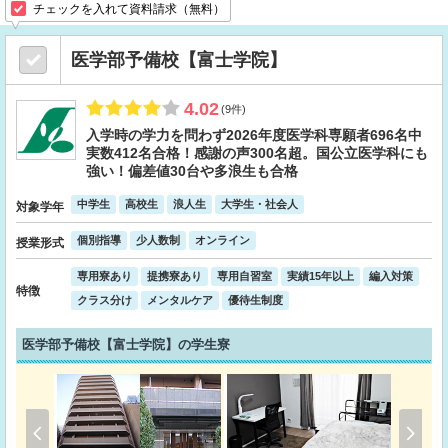
チェックを入れて資料請求（無料）
医学部予備校【富士学院】
4.02
(9件)
入学時の学力を問わず2026年度医学科専願者696名中
実数412名合格！感謝の声300名超。国公立医学科にも
強い！偏差値30台や多浪生も合格
中学生
高校生
浪人生
大学生・社会人
対象学年
個別指導
少人数制
オンライン
授業形式
専用寮あり
提携寮あり
専用自習室
実績15年以上
編入対策
特徴
クラス分け
メンタルケア
優待生制度
医学部予備校【富士学院】の学生寮