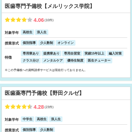
医歯専門予備校【メルリックス学院】
4.06
(10件)
高校生
浪人生
対象学年
個別指導
少人数制
オンライン
授業形式
専用寮あり
提携寮あり
専用自習室
実績15年以上
編入対策
特徴
クラス分け
メンタルケア
優待生制度
医生チューター
※この予備校への資料請求サービスは現在行っておりません。
医歯薬専門予備校【野田クルゼ】
4.28
(23件)
中学生
高校生
浪人生
対象学年
個別指導
少人数制
授業形式