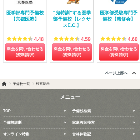
医学部専門予備校
“鬼特訓”する医学
医学部受験専門予
【京都医塾】
部予備校【レクサ
備校【慧修会】
スE.C.】
4.48
4.59
4.60
料金を問い合わせる
料金を問い合わせる
料金を問い合わせる
(資料請求)
(資料請求)
(資料請求)
ページ上部へ
検索結果
予備校一覧
メニュー
TOP
予備校検索
予備校診断
家庭教師検索
オンライン特集
合格体験記