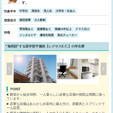
す。
中学生
高校生
浪人生
大学生・社会人
対象学年
個別指導
少人数制
授業形式
専用寮あり
提携寮あり
実績15年以上
クラス分け
特徴
メンタルケア
優待生制度
医生チューター
“鬼特訓”する医学部予備校【レクサスE.C.】の学生寮
POINT
教室から徒歩30秒。一人暮らしに必要な店舗や病院は周囲に揃っ
ています。
必要な設備はあらかじめ室内に備え付け。床暖房とスプリンクラ
ーも設置。