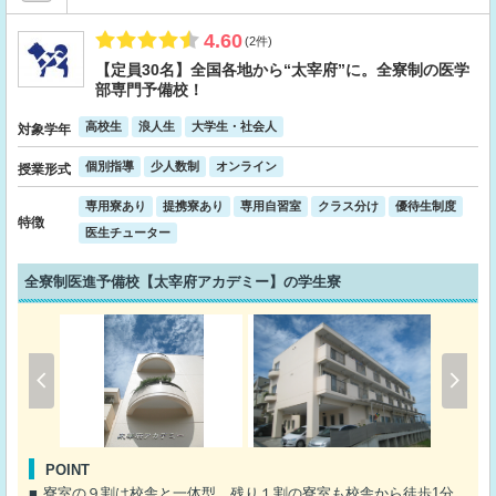
4.60
(2件)
【定員30名】全国各地から“太宰府”に。全寮制の医学
部専門予備校！
高校生
浪人生
大学生・社会人
対象学年
個別指導
少人数制
オンライン
授業形式
専用寮あり
提携寮あり
専用自習室
クラス分け
優待生制度
特徴
医生チューター
全寮制医進予備校【太宰府アカデミー】の学生寮
POINT
寮室の９割は校舎と一体型。残り１割の寮室も校舎から徒歩1分