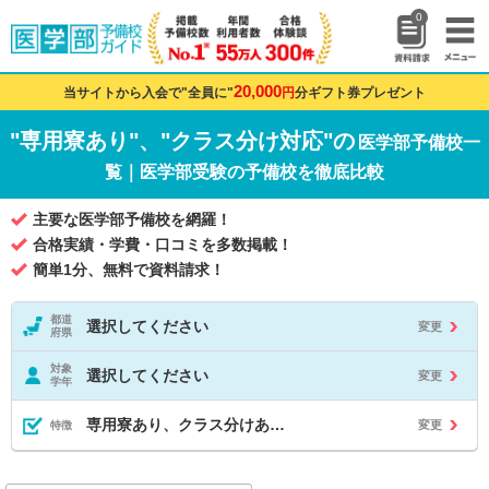
0
20,000
当サイトから入会で"全員に"
円
分ギフト券プレゼント
"専用寮あり"、"クラス分け対応"の
医学部予備校一
覧｜医学部受験の予備校を徹底比較
主要な医学部予備校を網羅！
合格実績・学費・口コミを多数掲載！
簡単1分、無料で資料請求！
都道
選択してください
変更
府県
対象
選択してください
変更
学年
専用寮あり、クラス分けあ…
変更
特徴