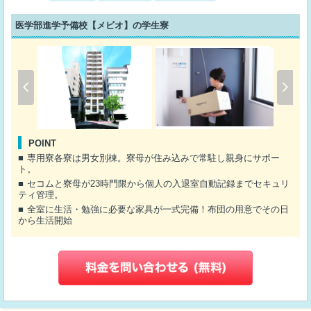
医学部進学予備校【メビオ】の学生寮
POINT
専用寮各寮は男女別棟。寮母が住み込みで常駐し親身にサポー
ト。
セコムと寮母が23時門限から個人の入退室自動記録までセキュリ
ティ管理。
全室に生活・勉強に必要な家具が一式完備！布団の用意でその日
から生活開始