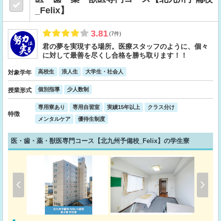
_Felix】
3.81
(7件)
君の夢を実現する場所。医療スタッフのように、個々
に対して最善を尽くし合格を勝ち取ります！！
高校生
浪人生
大学生・社会人
対象学年
個別指導
少人数制
授業形式
専用寮あり
専用自習室
実績15年以上
クラス分け
特徴
メンタルケア
優待生制度
医・歯・薬・獣医専門コース【北九州予備校_Felix】の学生寮