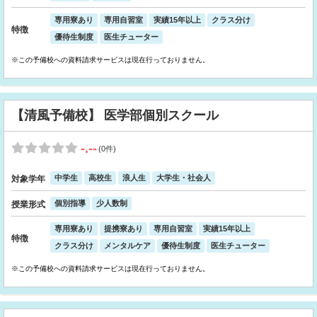
専用寮あり
専用自習室
実績15年以上
クラス分け
特徴
優待生制度
医生チューター
※この予備校への資料請求サービスは現在行っておりません。
【清風予備校】 医学部個別スクール
-.--
(0件)
中学生
高校生
浪人生
大学生・社会人
対象学年
個別指導
少人数制
授業形式
専用寮あり
提携寮あり
専用自習室
実績15年以上
特徴
クラス分け
メンタルケア
優待生制度
医生チューター
※この予備校への資料請求サービスは現在行っておりません。