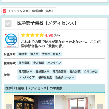
チェックを入れて資料請求（無料）
医学部予備校【メディセンス】
4.90
(2件)
これまでの塾で結果が出なかったあなたへ。 ここが、
医学部合格への「最後の砦」
高校生
浪人生
大学生・社会人
対象学年
個別指導
少人数制
オンライン
授業形式
専用寮あり
提携寮あり
専用自習室
編入対策
クラス分け
特徴
メンタルケア
優待生制度
医生チューター
医学部予備校【メディセンス】の学生寮