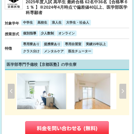
2025年度入試 高卒生 最終合格 62名中36名【合格率６
１％ 】※2024年4月時点で偏差値40以上、医学部医学
科専願者
中学生
高校生
浪人生
大学生・社会人
対象学年
個別指導
少人数制
オンライン
授業形式
専用寮あり
提携寮あり
専用自習室
実績15年以上
特徴
クラス分け
メンタルケア
医生チューター
医学部専門予備校【京都医塾】の学生寮