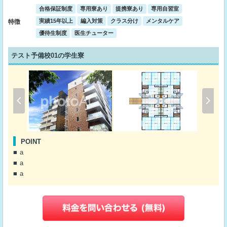
合格保証制度
専用寮あり
提携寮あり
専用自習室
実績15年以上
編入対策
クラス分け
メンタルケア
特徴
優待生制度
医生チューター
テスト予備校01の学生寮
POINT
a
a
a