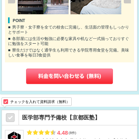
POINT
男子寮・女子寮を全ての校舎に完備し、生活面の管理もしっかり
とサポート
各部屋には生活や勉強に必要な家具や机など一式揃っておりすぐ
に勉強をスタート可能
寮生だけではなく通学生も利用できる学院専用食堂を完備。美味
しい食事を毎日3食提供
チェックを入れて資料請求（無料）
医学部専門予備校【京都医塾】
4.48
(8件)