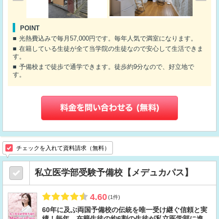
POINT
光熱費込みで毎月57,000円です。毎年人気で満室になります。
在籍している生徒が全て当学院の生徒なので安心して生活できま
す。
予備校まで徒歩で通学できます。徒歩約9分なので、好立地で
す。
チェックを入れて資料請求（無料）
私立医学部受験予備校【メデュカパス】
4.60
(1件)
60年に及ぶ両国予備校の伝統を唯一受け継ぐ信頼と実
績！毎年、在籍生徒の約6割の生徒が私立医学部に進