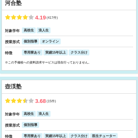
河合塾
4.19
(417件)
高校生
浪人生
対象学年
個別指導
オンライン
授業形式
専用寮あり
実績15年以上
クラス分け
特徴
※この予備校への資料請求サービスは現在行っておりません。
壺渓塾
3.68
(15件)
高校生
浪人生
対象学年
個別指導
授業形式
専用寮あり
実績15年以上
クラス分け
医生チューター
特徴