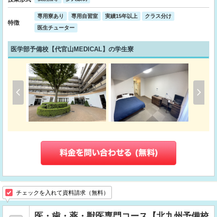
専用寮あり
専用自習室
実績15年以上
クラス分け
特徴
医生チューター
医学部予備校【代官山MEDICAL】の学生寮
チェックを入れて資料請求（無料）
医・歯・薬・獣医専門コース【北九州予備校